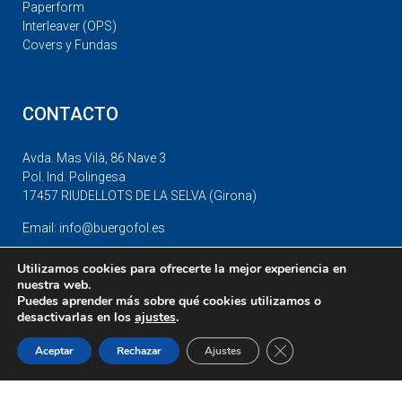
Paperform
Interleaver (OPS)
Covers y Fundas
CONTACTO
Avda. Mas Vilà, 86 Nave 3
Pol. Ind. Polingesa
17457 RIUDELLOTS DE LA SELVA (Girona)
Email: info@buergofol.es
Tel: +34 972 447249
Utilizamos cookies para ofrecerte la mejor experiencia en
Fax: +34 972 412442
nuestra web.
Política de protección de datos
Puedes aprender más sobre qué cookies utilizamos o
desactivarlas en los
ajustes
.
Cerrar el banner de 
Aceptar
Rechazar
Ajustes