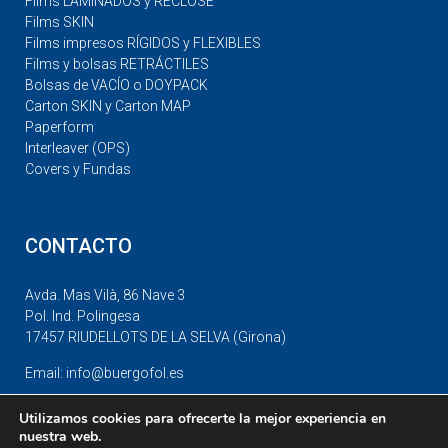
Films LAMINADOS y RECLOSE
Films SKIN
Films impresos RÍGIDOS y FLEXIBLES
Films y bolsas RETRÁCTILES
Bolsas de VACÍO o DOYPACK
Carton SKIN y Carton MAP
Paperform
Interleaver (OPS)
Covers y Fundas
CONTACTO
Avda. Mas Vilà, 86 Nave 3
Pol. Ind. Polingesa
17457 RIUDELLOTS DE LA SELVA (Girona)
Email: info@buergofol.es
Tel: +34 972 447249
Utilizamos cookies para ofrecerte la mejor experiencia en
Fax: +34 972 412442
nuestra web.