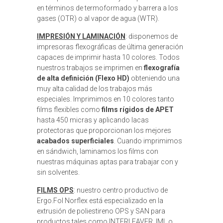
en términos de termoformado y barrera a los
gases (OTR) o al vapor de agua (WTR).
IMPRESIÓN Y LAMINACIÓN
: disponemos de
impresoras flexográficas de última generación
capaces de imprimir hasta 10 colores. Todos
nuestros trabajos se imprimen en
flexografía
de alta definición (Flexo HD)
obteniendo una
muy alta calidad de los trabajos más
especiales. Imprimimos en 10 colores tanto
films flexibles como
films rígidos de APET
hasta 450 micras y aplicando lacas
protectoras que proporcionan los mejores
acabados superficiales
. Cuando imprimimos
en sándwich, laminamos los films con
nuestras máquinas aptas para trabajar con y
sin solventes.
FILMS OPS
: nuestro centro productivo de
Ergo.Fol Norflex está especializado en la
extrusión de poliestireno OPS y SAN para
productos tales como INTERLEAVER, IML o