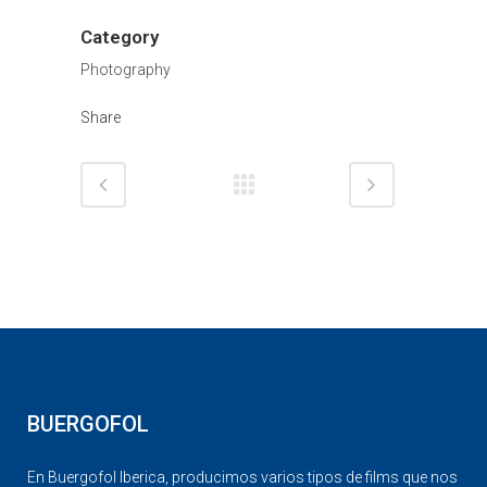
Category
Photography
Share
BUERGOFOL
En Buergofol Iberica, producimos varios tipos de films que nos