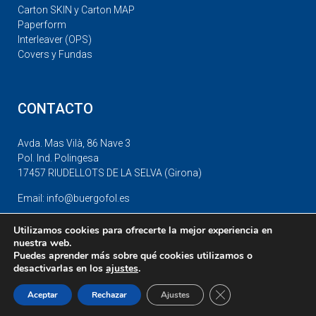
Carton SKIN y Carton MAP
Paperform
Interleaver (OPS)
Covers y Fundas
CONTACTO
Avda. Mas Vilà, 86 Nave 3
Pol. Ind. Polingesa
17457 RIUDELLOTS DE LA SELVA (Girona)
Email: info@buergofol.es
Tel: +34 972 447249
Utilizamos cookies para ofrecerte la mejor experiencia en
Fax: +34 972 412442
nuestra web.
Política de protección de datos
Puedes aprender más sobre qué cookies utilizamos o
desactivarlas en los
ajustes
.
Cerrar el banner de 
Aceptar
Rechazar
Ajustes